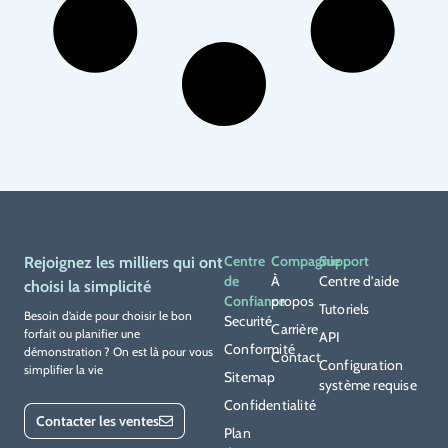
Centre
Compagnie
Support
Rejoignez les milliers qui ont
de
À
Centre d’aide
choisi la simplicité
Confiance
propos
Tutoriels
Besoin d’aide pour choisir le bon
Securité
Carrière
forfait ou planifier une
API
Conformité
démonstration ? On est là pour vous
Contact
Configuration
simplifier la vie
Sitemap
système requise
Confidentialité
Contacter les ventes
Plan