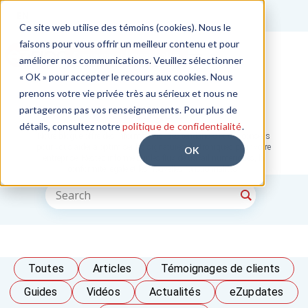
EN
Ce site web utilise des témoins (cookies). Nous le
faisons pour vous offrir un meilleur contenu et pour
Commencer l'essai gratuit
améliorer nos communications. Veuillez sélectionner
« OK » pour accepter le recours aux cookies. Nous
prenons votre vie privée très au sérieux et nous ne
Blogue
partagerons pas vos renseignements. Pour plus de
détails, consultez notre
politique de confidentialité
.
Notre blogue offre des informations, des tendances et des conseils
pour vous aider à optimiser les signatures électroniques pour votre
OK
entreprise. Restez informé sur les flux de travail numériques, la
conformité légale et les nouvelles fonctionnalités.
Toutes
Articles
Témoignages de clients
Guides
Vidéos
Actualités
eZupdates