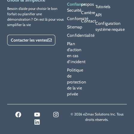
Confiance
propos
Tutoriels
Besoin d’aide pour choisir le bon
Securité
Carrière
forfait ou planifier une
API
Conformité
démonstration ? On est là pour vous
Contact
Configuration
simplifier la vie
Sitemap
système requise
Confidentialité
Contacter les ventes
Plan
d’action
en cas
d’incident
Politique
de
protection
de la vie
privée
© 2026 eZmax Solutions Inc. Tous
droits réservés.