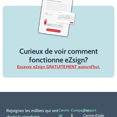
Curieux de voir comment
fonctionne eZsign?
Essayez eZsign GRATUITEMENT aujourd'hui.
Centre
Compagnie
Support
Rejoignez les milliers qui ont
de
À
Centre d’aide
choisi la simplicité