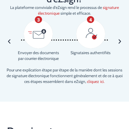
La plateforme conviviale d’eZsign rend le processus de
signature
électronique
simple et efficace.
4
5
6
ires authentifiés
Cliquez pour signer
Recevez les documen
signés par courrier
électronique
Pour une explication étape par étape de la manière dont les sessions
de signature électronique fonctionnent généralement et de ce à quoi
ces étapes ressemblent dans eZsign,
cliquez ici.