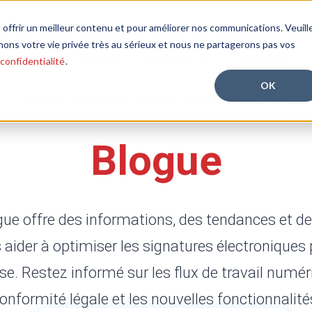
 offrir un meilleur contenu et pour améliorer nos communications. Veuill
nons votre vie privée très au sérieux et nous ne partagerons pas vos
n
Centre de confiance
Ressources
Tarification
 confidentialité
.
OK
Essai gratuit de 30 jours (0$) – sans carte de crédit
Débuter l’essai gratuit
Blogue
gue offre des informations, des tendances et de
 aider à optimiser les signatures électroniques 
se. Restez informé sur les flux de travail numér
onformité légale et les nouvelles fonctionnalité