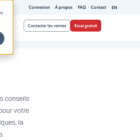
Connexion
À propos
FAQ
Contact
EN
ez
Contacter les ventes
Essai gratuit
API
s conseils
pour votre
iques, la
s.