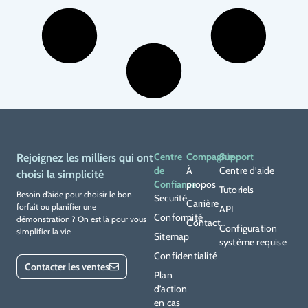
Centre
Compagnie
Support
Rejoignez les milliers qui ont
de
À
Centre d’aide
choisi la simplicité
Confiance
propos
Tutoriels
Besoin d’aide pour choisir le bon
Securité
Carrière
forfait ou planifier une
API
Conformité
démonstration ? On est là pour vous
Contact
Configuration
simplifier la vie
Sitemap
système requise
Confidentialité
Contacter les ventes
Plan
d’action
en cas