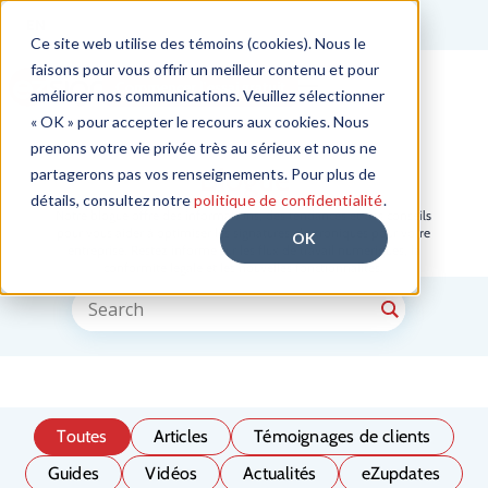
EN
Ce site web utilise des témoins (cookies). Nous le
faisons pour vous offrir un meilleur contenu et pour
Commencer l'essai gratuit
améliorer nos communications. Veuillez sélectionner
« OK » pour accepter le recours aux cookies. Nous
prenons votre vie privée très au sérieux et nous ne
Blogue
partagerons pas vos renseignements. Pour plus de
détails, consultez notre
politique de confidentialité
.
Notre blogue offre des informations, des tendances et des conseils
pour vous aider à optimiser les signatures électroniques pour votre
OK
entreprise. Restez informé sur les flux de travail numériques, la
conformité légale et les nouvelles fonctionnalités.
Toutes
Articles
Témoignages de clients
Guides
Vidéos
Actualités
eZupdates