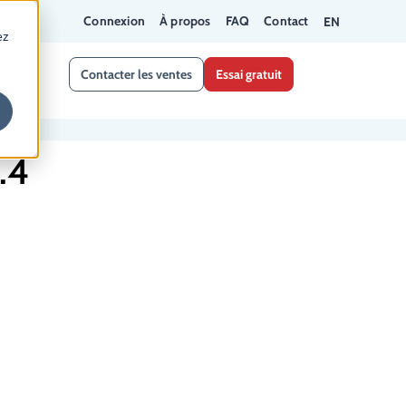
Connexion
À propos
FAQ
Contact
EN
ez
Contacter les ventes
Essai gratuit
API
.4