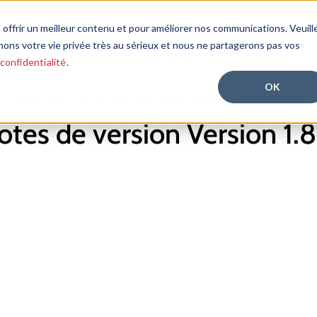
 offrir un meilleur contenu et pour améliorer nos communications. Veuill
nons votre vie privée très au sérieux et nous ne partagerons pas vos
n
Centre de confiance
Ressources
Tarification
 confidentialité
.
OK
Essai gratuit de 30 jours (0$) – sans carte de crédit
Débuter l’essai gratuit
otes de version Version 1.8